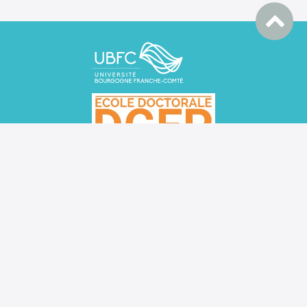
DGEP BESANCON, UFR SLHS, 30 rue Mégevand, 25030
Besançon cedex
DGEP DIJON
MSH, Esplanade Erasme, 21000 DIJON
ed.dgep.besancon@ubfc.fr
Plan du site
Contacts
Mentions légales
2026