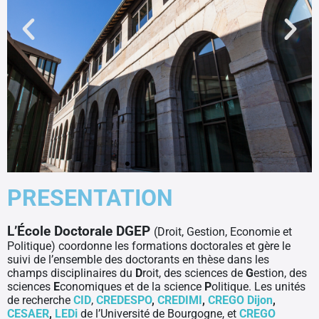
L'ED DGEP vous
PRESENTATION
accueille à la
L’École Doctorale DGEP
(Droit, Gestion, Economie et
Politique) coordonne les formations doctorales et gère le
MSHE de
suivi de l’ensemble des doctorants en thèse dans les
champs disciplinaires du
D
roit, des sciences de
G
estion, des
BESANCON
sciences
E
conomiques et de la science
P
olitique. Les unités
de recherche
CID
,
CREDESPO
,
CREDIMI
,
CREGO Dijon
,
CESAER
,
LEDi
de l’Université de Bourgogne, et
CREGO