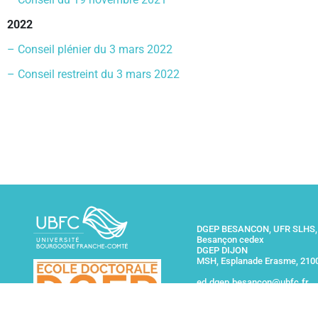
2022
–
Conseil plénier du 3 mars 2022
–
Conseil restreint du 3 mars 2022
DGEP BESANCON, UFR SLHS, 
Besançon cedex
DGEP DIJON
MSH, Esplanade Erasme, 210
ed.dgep.besancon@ubfc.fr