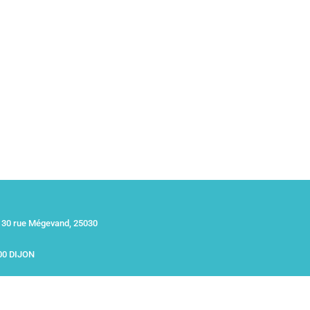
30 rue Mégevand, 25030
00 DIJON