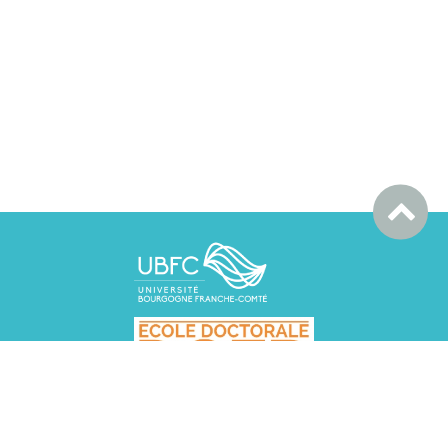
DGEP BESANCON, UFR SLHS, 30 rue Mégevand, 25030