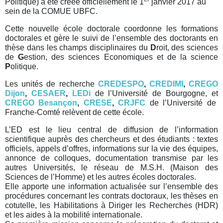
Politique) a été créée officiellement le 1
janvier 2017 au
sein de la COMUE UBFC.
Cette nouvelle école doctorale coordonne les formations
doctorales et gère le suivi de l’ensemble des doctorants en
thèse dans les champs disciplinaires du
D
roit, des sciences
de
G
estion, des sciences Economiques et de la science
P
olitique.
Les unités de recherche
CREDESPO
,
CREDIMI
,
CREGO
Dijon
,
CESAER
,
LEDi
de l’Université de Bourgogne, et
CREGO Besançon
,
CRESE
,
CRJFC
de l’Université de
Franche-Comté relèvent de cette école.
L’ED est le lieu central de diffusion de l’information
scientifique auprès des chercheurs et des étudiants : textes
officiels, appels d’offres, informations sur la vie des équipes,
annonce de colloques, documentation transmise par les
autres Universités, le réseau de M.S.H. (Maison des
Sciences de l’Homme) et les autres écoles doctorales.
Elle apporte une information actualisée sur l’ensemble des
procédures concernant les contrats doctoraux, les thèses en
cotutelle, les Habilitations à Diriger les Recherches (HDR)
et les aides à la mobilité internationale.