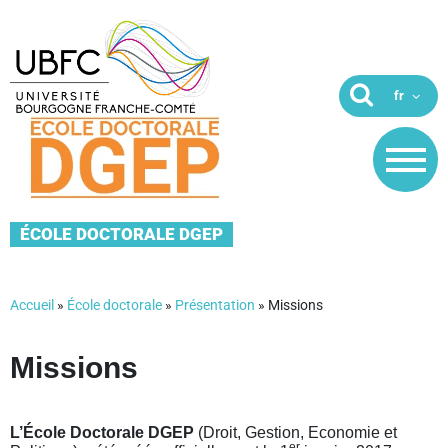
ÉCOLE DOCTORALE DGEP
Accueil
»
École doctorale
»
Présentation
»
Missions
Missions
L’École Doctorale DGEP
(Droit, Gestion, Economie et
er