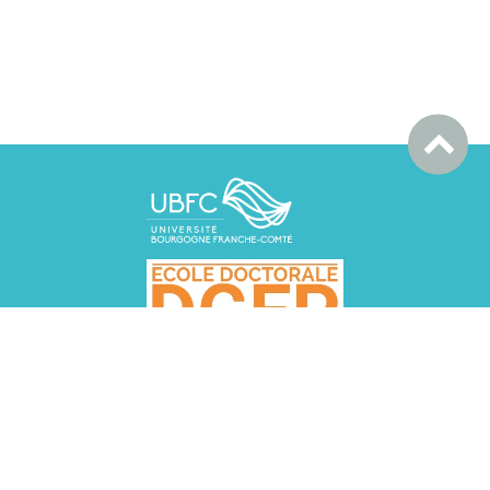
DGEP BESANCON, UFR SLHS, 30 rue Mégevand, 25030
Besançon cedex
DGEP DIJON
MSH, Esplanade Erasme, 21000 DIJON
ed.dgep.besancon@ubfc.fr