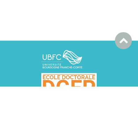
DGEP BESANCON, UFR SLHS, 30 rue Mégevand, 25030
Besançon cedex
DGEP DIJON
MSH, Esplanade Erasme, 21000 DIJON
ed.dgep.besancon@ubfc.fr